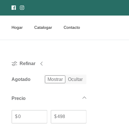
Ir
al
contenido
Hogar
Catalogar
Contacto
Refinar
Agotado
Mostrar
Ocultar
Precio
$
$