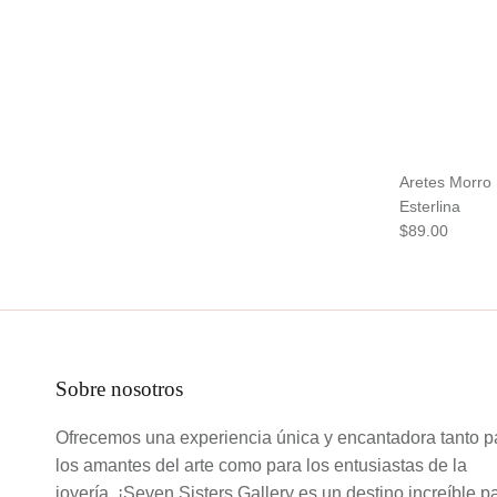
Aretes Morro 
Esterlina
$89.00
Sobre nosotros
Ofrecemos una experiencia única y encantadora tanto p
los amantes del arte como para los entusiastas de la
joyería. ¡Seven Sisters Gallery es un destino increíble p