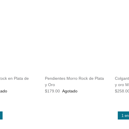
Rock en Plata de
Pendientes Morro Rock de Plata
Colgant
y Oro
y oro M
tado
$179.00
Agotado
$258.0
1 en