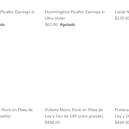
icaflor Earrings in
Hummingbird Picaflor Earrings in
Lariat 
Ultra Violet
$125.0
ado
$63.00
Agotado
 Rock en Plata de
Pulsera Morro Rock en Plata de
Pulsera
queña)
Ley y Oro de 14K (cara grande)
Ley y O
$498.00
$448.0