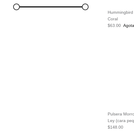
Hummingbird P
Coral
$63.00
Agot
Pulsera Morro
Ley (cara pe
$148.00