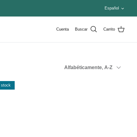
Idioma
Español
Cuenta
Buscar
Carrito
Ordenar
Alfabéticamente, A-Z
por
 stock