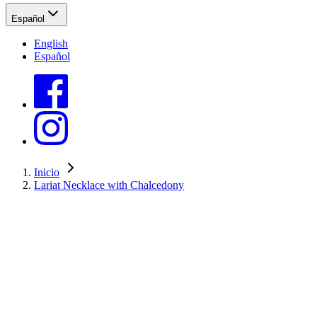
Español
English
Español
Inicio
Lariat Necklace with Chalcedony