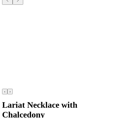
‹
›
Lariat Necklace with
Chalcedony